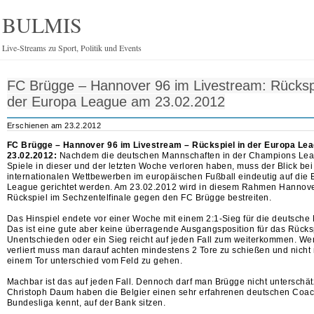
BULMIS
Live-Streams zu Sport, Politik und Events
FC Brügge – Hannover 96 im Livestream: Rückspi
der Europa League am 23.02.2012
Erschienen am 23.2.2012
FC Brügge – Hannover 96 im Livestream – Rückspiel in der Europa Le
23.02.2012:
Nachdem die deutschen Mannschaften in der Champions Lea
Spiele in dieser und der letzten Woche verloren haben, muss der Blick bei
internationalen Wettbewerben im europäischen Fußball eindeutig auf die
League gerichtet werden. Am 23.02.2012 wird in diesem Rahmen Hannove
Rückspiel im Sechzentelfinale gegen den FC Brügge bestreiten.
Das Hinspiel endete vor einer Woche mit einem 2:1-Sieg für die deutsche
Das ist eine gute aber keine überragende Ausgangsposition für das Rücksp
Unentschieden oder ein Sieg reicht auf jeden Fall zum weiterkommen. W
verliert muss man darauf achten mindestens 2 Tore zu schießen und nicht 
einem Tor unterschied vom Feld zu gehen.
Machbar ist das auf jeden Fall. Dennoch darf man Brügge nicht unterschät
Christoph Daum haben die Belgier einen sehr erfahrenen deutschen Coach
Bundesliga kennt, auf der Bank sitzen.