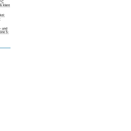
 FC
s klare
kei:
-
m- und
hone 5-