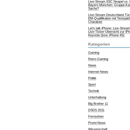
Live-Stream SSC Neapel vs.
Bayern München: Gruppe A al
Sache?
Live-Stream Deutschland Tür
EM-Qualifikation mit Testspiel
Charakter
Let’s talk iPhone: Live-Strea
Live-Ticker-Übersicht zur iP
Keynote (bzw. iPhone 4S)
Kategorien
Gaming
Retro-Gaming
News
Internet-News
Politik
Sport
Technik
Unterhaltung
Big Brother 11
DSDS 2011
Fernsehen
Promi-News
Wissenschaft