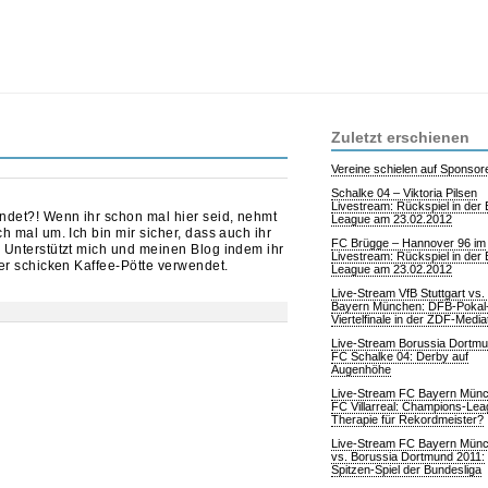
Zuletzt erschienen
Vereine schielen auf Sponsor
Schalke 04 – Viktoria Pilsen
Livestream: Rückspiel in der
ndet?! Wenn ihr schon mal hier seid, nehmt
League am 23.02.2012
h mal um. Ich bin mir sicher, dass auch ihr
FC Brügge – Hannover 96 im
 Unterstützt mich und meinen Blog indem ihr
Livestream: Rückspiel in der
er schicken Kaffee-Pötte verwendet.
League am 23.02.2012
Live-Stream VfB Stuttgart vs
Bayern München: DFB-Pokal
Viertelfinale in der ZDF-Medi
Live-Stream Borussia Dortmu
FC Schalke 04: Derby auf
Augenhöhe
Live-Stream FC Bayern Mün
FC Villarreal: Champions-Lea
Therapie für Rekordmeister?
Live-Stream FC Bayern Mün
vs. Borussia Dortmund 2011:
Spitzen-Spiel der Bundesliga