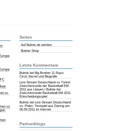
Seiten
Auf Bulmis.de werben
en
Bulmis-Shop
 Europa
Letzte Kommentare
 Europa
Bulmis
bei Big Brother 11 Rayo:
Circil, Secret und Biografie
. FC
Live-Stream Deutschland vs Türkei
-
Zwischenrunde der Basketball-EM
athek
2011 aus Litauen | Bulmis
bei
nd vs.
Zwischenrunde Basketball-EM 2011
Entscheidungsspiel
Bulmis
bei Live-Stream Deutschland
vs. Polen: Testspiel aus Danzig am
chen vs
06.09.2011 im Internet
gue-
chen
Partnerblogs