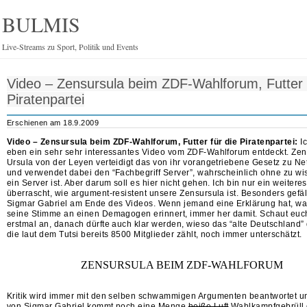
BULMIS
Live-Streams zu Sport, Politik und Events
Video – Zensursula beim ZDF-Wahlforum, Futter 
Piratenpartei
Erschienen am 18.9.2009
Video – Zensursula beim ZDF-Wahlforum, Futter für die Piratenpartei:
I
eben ein sehr sehr interessantes Video vom ZDF-Wahlforum entdeckt. Zen
Ursula von der Leyen verteidigt das von ihr vorangetriebene Gesetz zu Ne
und verwendet dabei den “Fachbegriff Server”, wahrscheinlich ohne zu wi
ein Server ist. Aber darum soll es hier nicht gehen. Ich bin nur ein weitere
überrascht, wie argument-resistent unsere Zensursula ist. Besonders gefäl
Sigmar Gabriel am Ende des Videos. Wenn jemand eine Erklärung hat, w
seine Stimme an einen Demagogen erinnert, immer her damit. Schaut euc
erstmal an, danach dürfte auch klar werden, wieso das “alte Deutschland” 
die laut dem Tutsi bereits 8500 Mitglieder zählt, noch immer unterschätzt.
ZENSURSULA BEIM ZDF-WAHLFORUM
Kritik wird immer mit den selben schwammigen Argumenten beantwortet un
von Sigmar Gabriel kommt noch eine Menge
heiße Luft
Wahlkampfgebrüll 