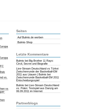
Seiten
Auf Bulmis.de werben
en
Bulmis-Shop
 Europa
Letzte Kommentare
 Europa
Bulmis
bei Big Brother 11 Rayo:
Circil, Secret und Biografie
. FC
Live-Stream Deutschland vs Türkei
-
Zwischenrunde der Basketball-EM
athek
2011 aus Litauen | Bulmis
bei
nd vs.
Zwischenrunde Basketball-EM 2011
Entscheidungsspiel
Bulmis
bei Live-Stream Deutschland
vs. Polen: Testspiel aus Danzig am
chen vs
06.09.2011 im Internet
gue-
chen
Partnerblogs