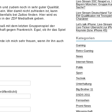
Live-Stream SSC Neapel vs.
Bayern München: Gruppe A al
n und zudem noch in sehr guter Qualität.
Sache?
in. Wer damit nicht zufrieden ist, kann
Live-Stream Deutschland Tür
nfalls bei Zattoo finden. Hier wird es
EM-Qualifikation mit Testspiel
m in der ZDF Mediathek geben.
Charakter
Let’s talk iPhone: Live-Strea
paß mit dem letzten Gruppenspiel der
Live-Ticker-Übersicht zur iP
ft gegen Frankreich. Egal, ob ihr das Spiel
Keynote (bzw. iPhone 4S)
Kategorien
rde ich mich sehr freuen, wenn ihr ihn auch
Gaming
Retro-Gaming
News
Internet-News
Politik
Sport
Technik
Unterhaltung
Big Brother 11
röffentlicht)
DSDS 2011
Fernsehen
Promi-News
Wissenschaft