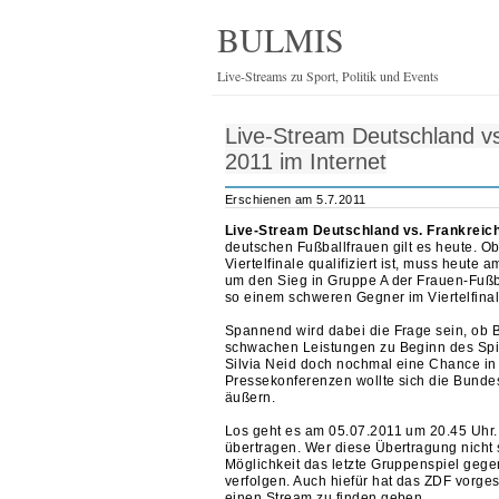
BULMIS
Live-Streams zu Sport, Politik und Events
Live-Stream Deutschland v
2011 im Internet
Erschienen am 5.7.2011
Live-Stream Deutschland vs. Frankreich
deutschen Fußballfrauen gilt es heute. Ob
Viertelfinale qualifiziert ist, muss heute
um den Sieg in Gruppe A der Frauen-Fußb
so einem schweren Gegner im Viertelfin
Spannend wird dabei die Frage sein, ob Bi
schwachen Leistungen zu Beginn des Spiel
Silvia Neid doch nochmal eine Chance in d
Pressekonferenzen wollte sich die Bunde
äußern.
Los geht es am 05.07.2011 um 20.45 Uhr.
übertragen. Wer diese Übertragung nicht
Möglichkeit das letzte Gruppenspiel gegen
verfolgen. Auch hiefür hat das ZDF vorge
einen Stream zu finden geben.