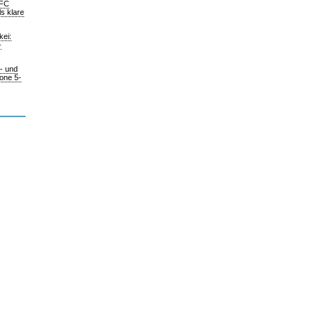
 FC
s klare
kei:
-
m- und
hone 5-