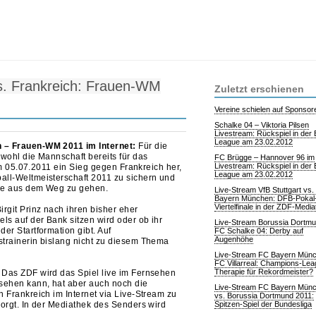
s. Frankreich: Frauen-WM
Zuletzt erschienen
Vereine schielen auf Sponsor
Schalke 04 – Viktoria Pilsen
Livestream: Rückspiel in der
League am 23.02.2012
 – Frauen-WM 2011 im Internet:
Für die
wohl die Mannschaft bereits für das
FC Brügge – Hannover 96 im
Livestream: Rückspiel in der
 am 05.07.2011 ein Sieg gegen Frankreich her,
League am 23.02.2012
all-Weltmeisterschaft 2011 zu sichern und
ale aus dem Weg zu gehen.
Live-Stream VfB Stuttgart vs
Bayern München: DFB-Pokal
Viertelfinale in der ZDF-Medi
rgit Prinz nach ihren bisher eher
s auf der Bank sitzen wird oder ob ihr
Live-Stream Borussia Dortmu
er Startformation gibt. Auf
FC Schalke 04: Derby auf
Augenhöhe
strainerin bislang nicht zu diesem Thema
Live-Stream FC Bayern Mün
FC Villarreal: Champions-Lea
Therapie für Rekordmeister?
 Das ZDF wird das Spiel live im Fernsehen
 sehen kann, hat aber auch noch die
Live-Stream FC Bayern Mün
 Frankreich im Internet via Live-Stream zu
vs. Borussia Dortmund 2011:
sorgt. In der Mediathek des Senders wird
Spitzen-Spiel der Bundesliga